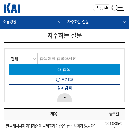
카피라이트로 가기
본문으로 가기
주메뉴로 가기
English
소통광장
자주하는 질문
자주하는 질문
상세검색
제목
등록일
2016-05-2
한국채택국제회계기준과 국제회계기준은 무슨 차이가 있나요?
7