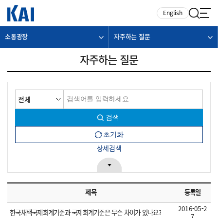
카피라이트로 가기
본문으로 가기
주메뉴로 가기
English
소통광장
자주하는 질문
자주하는 질문
상세검색
제목
등록일
2016-05-2
한국채택국제회계기준과 국제회계기준은 무슨 차이가 있나요?
7