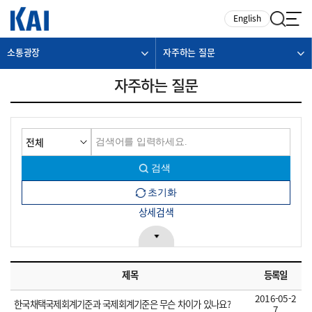
카피라이트로 가기
본문으로 가기
주메뉴로 가기
English
소통광장
자주하는 질문
자주하는 질문
상세검색
제목
등록일
2016-05-2
한국채택국제회계기준과 국제회계기준은 무슨 차이가 있나요?
7