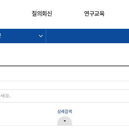
카피라이트로 가기
본문으로 가기
주메뉴로 가기
질의회신
연구교육
문
제정개정과제
제정개정과제
질의회신 요약
연구
보도자료
CI소개
주요 일정
주요 일정
회계기준적용의견서
교육
회계뉴스
조직
진행 과제
진행 과제
질의회신 요약 안내
진행 중인 연구과제
스마트강의
완료 과제
완료 과제
질의회신 요약 전체
IFRS Research Forum
교육 자료
의견 조회
의견 조회
한국채택국제회계기준
출판물
IFRS 해석위원회 논의 결과
일반기업회계기준
종전기업회계기준
K-IFRS 신속처리질의
일반기업회계기준 신속처리질
상세검색
의
정착지원TF