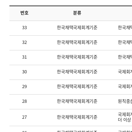
번호
분류
투명·지속가능 경제를 위한
회계기준 및 지속가능성 기준
제정의 글로벌 리더
회계기준열람서비스
33
한국채택국제회계기준
한국채
32
한국채택국제회계기준
한국채택
31
한국채택국제회계기준
한국채
30
한국채택국제회계기준
국제회계
29
한국채택국제회계기준
국제회
28
한국채택국제회계기준
원칙중
국제회계
27
한국채택국제회계기준
더 이상