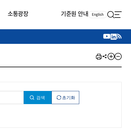
소통광장
기준원 안내
English
국제 활동
국제 활동
참여
뉴스레터
주요업무
자료실
자료실
참여
채용안내
연구논문 공유
2026년 중점 사업방향
제정개정자료
제정개정자료
서베이
채용 안내
회계기준 제정개정 업무
행사·교육자료
행사∙교육자료
의견제안
채용 공고
회계기준 제정개정 절차
기고자료
기고자료
지속가능성 공시기준 제정개정
업무
교육 업무
IFRS재단 재정지원