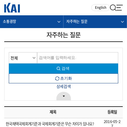
카피라이트로 가기
본문으로 가기
주메뉴로 가기
English
소통광장
자주하는 질문
자주하는 질문
상세검색
제목
등록일
2016-05-2
한국채택국제회계기준과 국제회계기준은 무슨 차이가 있나요?
7