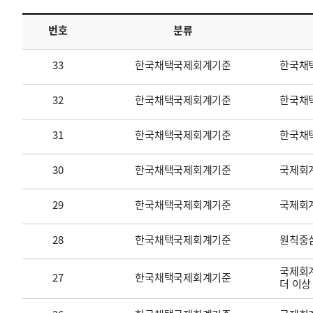
번호
분류
투명·지속가능 경제를 위한
회계기준 및 지속가능성 기준
제정의 글로벌 리더
회계기준열람서비스
33
한국채택국제회계기준
한국채
32
한국채택국제회계기준
한국채택
31
한국채택국제회계기준
한국채
30
한국채택국제회계기준
국제회계
29
한국채택국제회계기준
국제회
28
한국채택국제회계기준
원칙중
국제회계
27
한국채택국제회계기준
더 이상