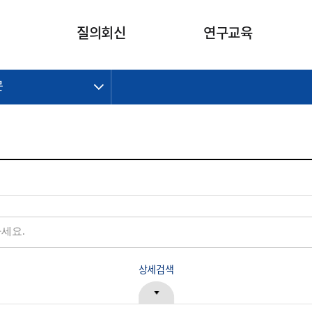
카피라이트로 가기
본문으로 가기
주메뉴로 가기
질의회신
연구교육
문
제정개정과제
제정개정과제
질의회신 요약
연구
보도자료
CI소개
주요 일정
주요 일정
회계기준적용의견서
교육
회계뉴스
조직
진행 과제
진행 과제
질의회신 요약 안내
진행 중인 연구과제
스마트강의
완료 과제
완료 과제
질의회신 요약 전체
IFRS Research Forum
교육 자료
의견 조회
의견 조회
한국채택국제회계기준
출판물
IFRS 해석위원회 논의 결과
일반기업회계기준
종전기업회계기준
K-IFRS 신속처리질의
일반기업회계기준 신속처리질
상세검색
의
정착지원TF