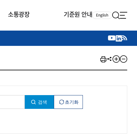
소통광장
기준원 안내
English
국제 활동
국제 활동
참여
뉴스레터
주요업무
자료실
자료실
참여
채용안내
연구논문 공유
2026년 중점 사업방향
제정개정자료
제정개정자료
서베이
채용 안내
회계기준 제정개정 업무
행사·교육자료
행사∙교육자료
의견제안
채용 공고
회계기준 제정개정 절차
기고자료
기고자료
지속가능성 공시기준 제정개정
업무
교육 업무
IFRS재단 재정지원