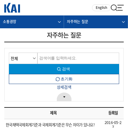
카피라이트로 가기
본문으로 가기
주메뉴로 가기
English
소통광장
자주하는 질문
자주하는 질문
상세검색
제목
등록일
2016-05-2
한국채택국제회계기준과 국제회계기준은 무슨 차이가 있나요?
7