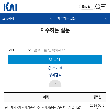
카피라이트로 가기
본문으로 가기
주메뉴로 가기
English
소통광장
자주하는 질문
자주하는 질문
상세검색
제목
등록일
2016-05-2
한국채택국제회계기준과 국제회계기준은 무슨 차이가 있나요?
7