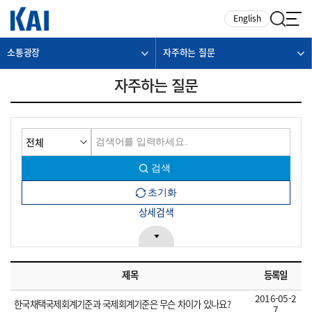
카피라이트로 가기
본문으로 가기
주메뉴로 가기
English
소통광장
자주하는 질문
자주하는 질문
상세검색
제목
등록일
2016-05-2
한국채택국제회계기준과 국제회계기준은 무슨 차이가 있나요?
7