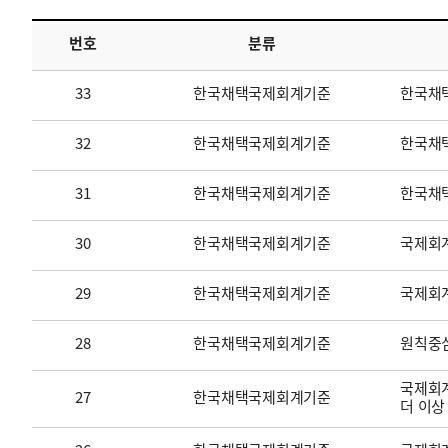
번호
분류
투명·지속가능 경제를 위한
회계기준 및 지속가능성 기준
제정의 글로벌 리더
회계기준열람서비스
33
한국채택국제회계기준
한국채
32
한국채택국제회계기준
한국채택
31
한국채택국제회계기준
한국채
30
한국채택국제회계기준
국제회계
29
한국채택국제회계기준
국제회
28
한국채택국제회계기준
원칙중
국제회계
27
한국채택국제회계기준
더 이상