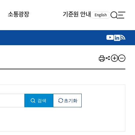
소통광장
기준원 안내
English
국제 활동
국제 활동
참여
뉴스레터
주요업무
자료실
자료실
참여
채용안내
연구논문 공유
2026년 중점 사업방향
제정개정자료
제정개정자료
서베이
채용 안내
회계기준 제정개정 업무
행사·교육자료
행사∙교육자료
의견제안
채용 공고
회계기준 제정개정 절차
기고자료
기고자료
지속가능성 공시기준 제정개정
업무
교육 업무
IFRS재단 재정지원