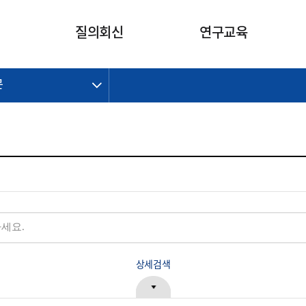
카피라이트로 가기
본문으로 가기
주메뉴로 가기
질의회신
연구교육
문
제정개정과제
제정개정과제
질의회신 요약
연구
보도자료
CI소개
주요 일정
주요 일정
회계기준적용의견서
교육
회계뉴스
조직
진행 과제
진행 과제
질의회신 요약 안내
진행 중인 연구과제
스마트강의
완료 과제
완료 과제
질의회신 요약 전체
IFRS Research Forum
교육 자료
의견 조회
의견 조회
한국채택국제회계기준
출판물
IFRS 해석위원회 논의 결과
일반기업회계기준
종전기업회계기준
K-IFRS 신속처리질의
일반기업회계기준 신속처리질
상세검색
의
정착지원TF