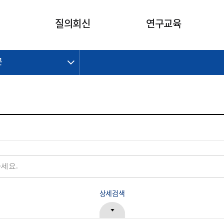
카피라이트로 가기
본문으로 가기
주메뉴로 가기
질의회신
연구교육
문
제정개정과제
제정개정과제
질의회신 요약
연구
보도자료
CI소개
주요 일정
주요 일정
회계기준적용의견서
교육
회계뉴스
조직
진행 과제
진행 과제
질의회신 요약 안내
진행 중인 연구과제
스마트강의
완료 과제
완료 과제
질의회신 요약 전체
IFRS Research Forum
교육 자료
의견 조회
의견 조회
한국채택국제회계기준
출판물
IFRS 해석위원회 논의 결과
일반기업회계기준
종전기업회계기준
K-IFRS 신속처리질의
일반기업회계기준 신속처리질
상세검색
의
정착지원TF