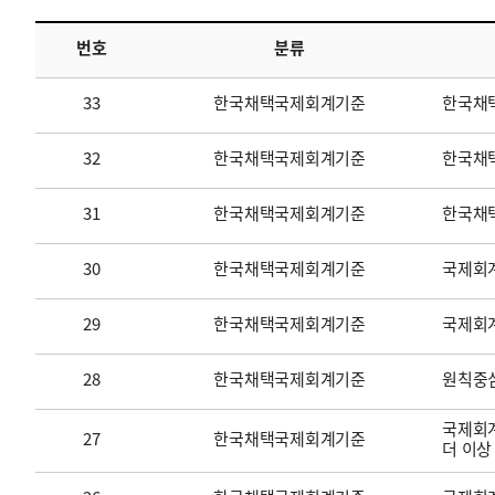
번호
분류
투명·지속가능 경제를 위한
회계기준 및 지속가능성 기준
제정의 글로벌 리더
회계기준열람서비스
33
한국채택국제회계기준
한국채
32
한국채택국제회계기준
한국채택
31
한국채택국제회계기준
한국채
30
한국채택국제회계기준
국제회계
29
한국채택국제회계기준
국제회
28
한국채택국제회계기준
원칙중
국제회계
27
한국채택국제회계기준
더 이상