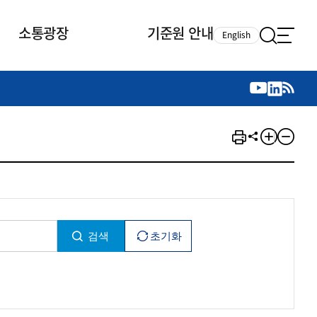
소통광장
기준원 안내
English
국제 활동
국제 활동
참여
뉴스레터
주요업무
자료실
자료실
참여
채용안내
연구논문 공유
2026년 중점 사업방향
제정개정자료
제정개정자료
서베이
채용 안내
회계기준 제정개정 업무
행사·교육자료
행사∙교육자료
의견제안
채용 공고
회계기준 제정개정 절차
기고자료
기고자료
지속가능성 공시기준 제정개정
업무
교육 업무
IFRS재단 재정지원