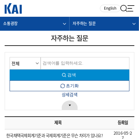
카피라이트로 가기
본문으로 가기
주메뉴로 가기
English
소통광장
자주하는 질문
자주하는 질문
상세검색
제목
등록일
2016-05-2
한국채택국제회계기준과 국제회계기준은 무슨 차이가 있나요?
7