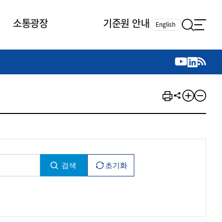
소통광장
기준원 안내
English
국제 활동
국제 활동
참여
뉴스레터
주요업무
자료실
자료실
참여
채용안내
연구논문 공유
2026년 중점 사업방향
제정개정자료
제정개정자료
서베이
채용 안내
회계기준 제정개정 업무
행사·교육자료
행사∙교육자료
의견제안
채용 공고
회계기준 제정개정 절차
기고자료
기고자료
지속가능성 공시기준 제정개정
업무
교육 업무
IFRS재단 재정지원