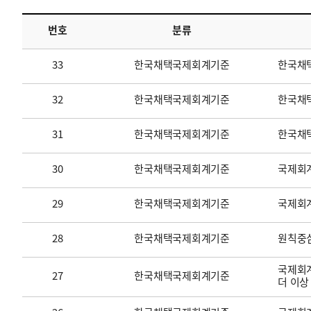
번호
분류
투명·지속가능 경제를 위한
회계기준 및 지속가능성 기준
제정의 글로벌 리더
회계기준열람서비스
33
한국채택국제회계기준
한국채
32
한국채택국제회계기준
한국채택
31
한국채택국제회계기준
한국채
30
한국채택국제회계기준
국제회계
29
한국채택국제회계기준
국제회
28
한국채택국제회계기준
원칙중
국제회계
27
한국채택국제회계기준
더 이상