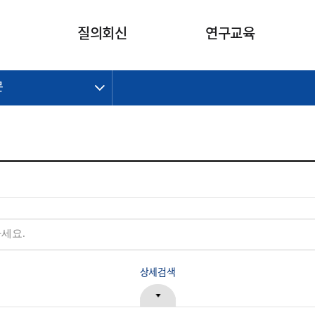
카피라이트로 가기
본문으로 가기
주메뉴로 가기
질의회신
연구교육
문
제정개정과제
제정개정과제
질의회신 요약
연구
보도자료
CI소개
주요 일정
주요 일정
회계기준적용의견서
교육
회계뉴스
조직
진행 과제
진행 과제
질의회신 요약 안내
진행 중인 연구과제
스마트강의
완료 과제
완료 과제
질의회신 요약 전체
IFRS Research Forum
교육 자료
의견 조회
의견 조회
한국채택국제회계기준
출판물
IFRS 해석위원회 논의 결과
일반기업회계기준
종전기업회계기준
K-IFRS 신속처리질의
일반기업회계기준 신속처리질
상세검색
의
정착지원TF