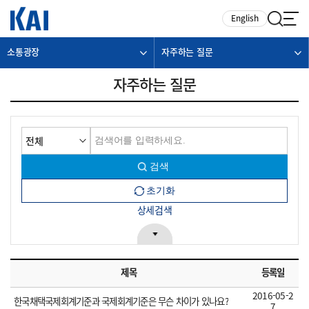
카피라이트로 가기
본문으로 가기
주메뉴로 가기
English
소통광장
자주하는 질문
자주하는 질문
상세검색
제목
등록일
2016-05-2
한국채택국제회계기준과 국제회계기준은 무슨 차이가 있나요?
7