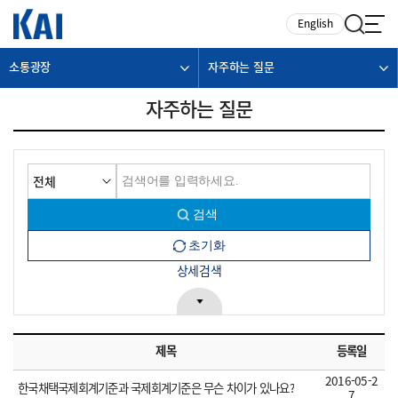
카피라이트로 가기
본문으로 가기
주메뉴로 가기
English
소통광장
자주하는 질문
자주하는 질문
상세검색
제목
등록일
2016-05-2
한국채택국제회계기준과 국제회계기준은 무슨 차이가 있나요?
7