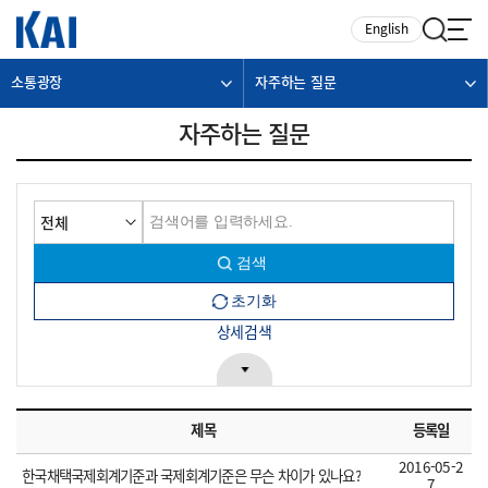
카피라이트로 가기
본문으로 가기
주메뉴로 가기
English
소통광장
자주하는 질문
자주하는 질문
상세검색
제목
등록일
2016-05-2
한국채택국제회계기준과 국제회계기준은 무슨 차이가 있나요?
7