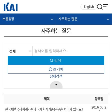
카피라이트로 가기
본문으로 가기
주메뉴로 가기
English
소통광장
자주하는 질문
자주하는 질문
상세검색
제목
등록일
2016-05-2
한국채택국제회계기준과 국제회계기준은 무슨 차이가 있나요?
7