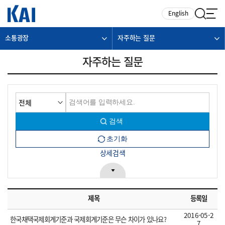
카피라이트로 가기
본문으로 가기
주메뉴로 가기
English
소통광장
자주하는 질문
자주하는 질문
상세검색
제목
등록일
2016-05-2
한국채택국제회계기준과 국제회계기준은 무슨 차이가 있나요?
7