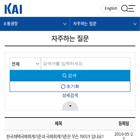
카피라이트로 가기
본문으로 가기
주메뉴로 가기
English
소통광장
자주하는 질문
자주하는 질문
상세검색
제목
등록일
2016-05-2
한국채택국제회계기준과 국제회계기준은 무슨 차이가 있나요?
7