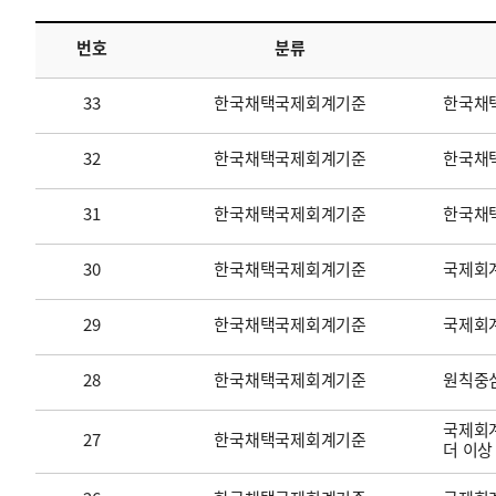
번호
분류
투명·지속가능 경제를 위한
회계기준 및 지속가능성 기준
제정의 글로벌 리더
회계기준열람서비스
33
한국채택국제회계기준
한국채
32
한국채택국제회계기준
한국채택
31
한국채택국제회계기준
한국채
30
한국채택국제회계기준
국제회계
29
한국채택국제회계기준
국제회
28
한국채택국제회계기준
원칙중
국제회계
27
한국채택국제회계기준
더 이상