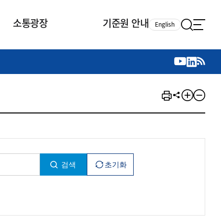
소통광장
기준원 안내
English
국제 활동
국제 활동
참여
뉴스레터
주요업무
자료실
자료실
참여
채용안내
연구논문 공유
2026년 중점 사업방향
제정개정자료
제정개정자료
서베이
채용 안내
회계기준 제정개정 업무
행사·교육자료
행사∙교육자료
의견제안
채용 공고
회계기준 제정개정 절차
기고자료
기고자료
지속가능성 공시기준 제정개정
업무
교육 업무
IFRS재단 재정지원