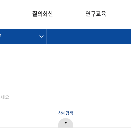
카피라이트로 가기
본문으로 가기
주메뉴로 가기
질의회신
연구교육
문
제정개정과제
제정개정과제
질의회신 요약
연구
보도자료
CI소개
주요 일정
주요 일정
회계기준적용의견서
교육
회계뉴스
조직
진행 과제
진행 과제
질의회신 요약 안내
진행 중인 연구과제
스마트강의
완료 과제
완료 과제
질의회신 요약 전체
IFRS Research Forum
교육 자료
의견 조회
의견 조회
한국채택국제회계기준
출판물
IFRS 해석위원회 논의 결과
일반기업회계기준
종전기업회계기준
K-IFRS 신속처리질의
일반기업회계기준 신속처리질
상세검색
의
정착지원TF