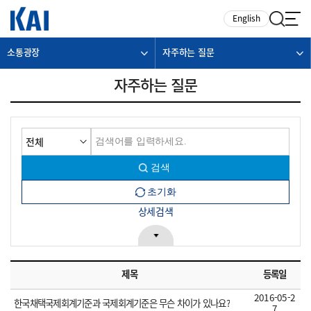
카피라이트로 가기
본문으로 가기
주메뉴로 가기
English
소통광장
자주하는 질문
자주하는 질문
상세검색
제목
등록일
2016-05-2
한국채택국제회계기준과 국제회계기준은 무슨 차이가 있나요?
7