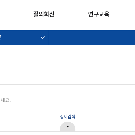
카피라이트로 가기
본문으로 가기
주메뉴로 가기
질의회신
연구교육
문
제정개정과제
제정개정과제
질의회신 요약
연구
보도자료
CI소개
주요 일정
주요 일정
회계기준적용의견서
교육
회계뉴스
조직
진행 과제
진행 과제
질의회신 요약 안내
진행 중인 연구과제
스마트강의
완료 과제
완료 과제
질의회신 요약 전체
IFRS Research Forum
교육 자료
의견 조회
의견 조회
한국채택국제회계기준
출판물
IFRS 해석위원회 논의 결과
일반기업회계기준
종전기업회계기준
K-IFRS 신속처리질의
일반기업회계기준 신속처리질
상세검색
의
정착지원TF