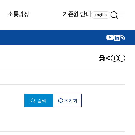
소통광장
기준원 안내
English
국제 활동
국제 활동
참여
뉴스레터
주요업무
자료실
자료실
참여
채용안내
연구논문 공유
2026년 중점 사업방향
제정개정자료
제정개정자료
서베이
채용 안내
회계기준 제정개정 업무
행사·교육자료
행사∙교육자료
의견제안
채용 공고
회계기준 제정개정 절차
기고자료
기고자료
지속가능성 공시기준 제정개정
업무
교육 업무
IFRS재단 재정지원