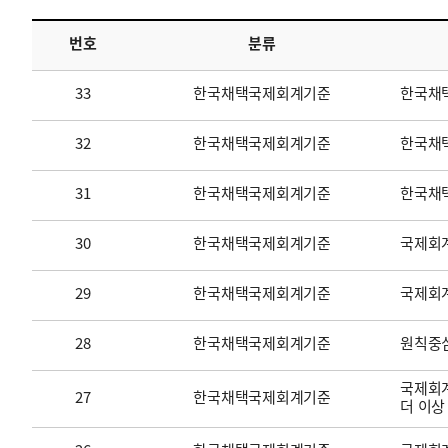
번호
분류
투명·지속가능 경제를 위한
회계기준 및 지속가능성 기준
제정의 글로벌 리더
회계기준열람서비스
33
한국채택국제회계기준
한국채
32
한국채택국제회계기준
한국채택
31
한국채택국제회계기준
한국채
30
한국채택국제회계기준
국제회계
29
한국채택국제회계기준
국제회
28
한국채택국제회계기준
원칙중
국제회계
27
한국채택국제회계기준
더 이상