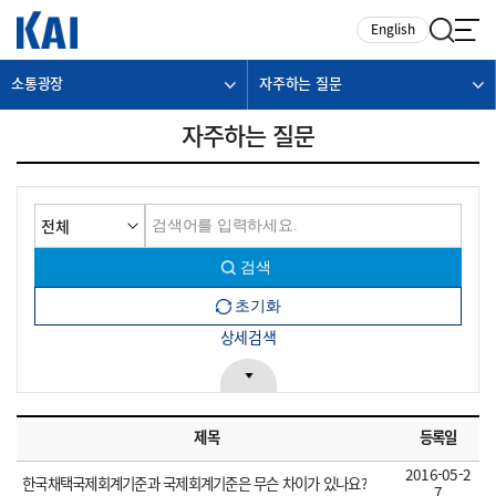
카피라이트로 가기
본문으로 가기
주메뉴로 가기
English
소통광장
자주하는 질문
자주하는 질문
상세검색
제목
등록일
2016-05-2
한국채택국제회계기준과 국제회계기준은 무슨 차이가 있나요?
7