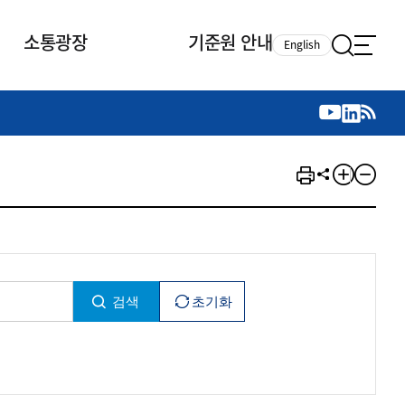
소통광장
기준원 안내
English
국제 활동
국제 활동
참여
뉴스레터
주요업무
자료실
자료실
참여
채용안내
연구논문 공유
2026년 중점 사업방향
제정개정자료
제정개정자료
서베이
채용 안내
회계기준 제정개정 업무
행사·교육자료
행사∙교육자료
의견제안
채용 공고
회계기준 제정개정 절차
기고자료
기고자료
지속가능성 공시기준 제정개정
업무
교육 업무
IFRS재단 재정지원