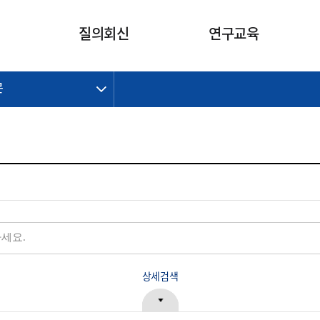
카피라이트로 가기
본문으로 가기
주메뉴로 가기
질의회신
연구교육
문
제정개정과제
제정개정과제
질의회신 요약
연구
보도자료
CI소개
주요 일정
주요 일정
회계기준적용의견서
교육
회계뉴스
조직
진행 과제
진행 과제
질의회신 요약 안내
진행 중인 연구과제
스마트강의
완료 과제
완료 과제
질의회신 요약 전체
IFRS Research Forum
교육 자료
의견 조회
의견 조회
한국채택국제회계기준
출판물
IFRS 해석위원회 논의 결과
일반기업회계기준
종전기업회계기준
K-IFRS 신속처리질의
일반기업회계기준 신속처리질
상세검색
의
정착지원TF