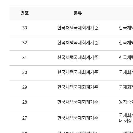
번호
분류
투명·지속가능 경제를 위한
회계기준 및 지속가능성 기준
제정의 글로벌 리더
회계기준열람서비스
33
한국채택국제회계기준
한국채
32
한국채택국제회계기준
한국채택
31
한국채택국제회계기준
한국채
30
한국채택국제회계기준
국제회계
29
한국채택국제회계기준
국제회
28
한국채택국제회계기준
원칙중
국제회계
27
한국채택국제회계기준
더 이상