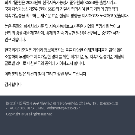
회계기준원은 2023년에 한국지속가능성기준위원회(KSSB)를 출범시키고
국제지속가능성기준위원회(ISSB)와 긴밀히 협의하여 한국 기업의 경쟁력과
지속가능성을 확보하는 새로운 표준 설정의 방향을 제시하고자 노력하고 있습니다.
높은 품질의 회계처리기준 및 지속가능성보고기준은 기업의 투명성을 높이고
산업의 경쟁력을 제고하며, 경제의 지속 가능한 발전을 견인하는 중요한 국가
인프라입니다.
한국회계기준원은 기업과 정보이용자는 물론 다양한 이해관계자들과 끊임 없이
소통하며 투명하고 지속가능한 경제를 위한 회계기준 및 지속가능성기준 제정의
글로벌 리더로 대한민국의 공익에 기여하고자 합니다.
여러분의 많은 의견과 참여 그리고 성원 부탁 드립니다.
감사합니다.
[04513] 서울특별시 중구 세종대로 39 대한상공회의소 빌딩 3층
TEL : 02-6050-0150
FAX : 02-6050-0170
E-MAIL : webmaster@kasb.or.kr
Copyright ©KAI all rights reserved