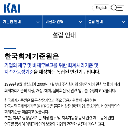
카피라이트로 가기
본문으로 가기
주메뉴로 가기
English
기준원 안내
비전과 연혁
설립 안내
설립 안내
한국회계기준원은
기업의 재무 및 비재무보고를 위한 회계처리기준 및
지속가능성기준
을 제정하는 독립된 민간기구입니다.
1999년 9월 설립되어 2000년 7월부터 주식회사의 외부감사에 관한 법률에 따라
회계처리기준의 제정, 개정, 해석, 질의회신 및 관련 업무를 수행하고 있습니다.
한국회계기준원은 모든 상장기업과 주요 금융기관들이 사용하는
한국채택국제회계기준(K-IFRS)은 물론 비상장 일반기업, 중소기업, 비영리법인의
회계기준을 책임지고 있습니다.
또한, 지속가능성공시기준 제정 업무 및 지속가능성 공시 관련 제도 등에 관한
연구를 통하여 이해관계인의 보호와 기업의 건전한 발전에 기여하고자,