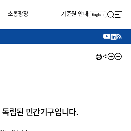
소통광장
기준원 안내
English
국제 활동
국제 활동
참여
뉴스레터
주요업무
자료실
자료실
참여
채용안내
연구논문 공유
2026년 중점 사업방향
제정개정자료
제정개정자료
서베이
채용 안내
회계기준 제정개정 업무
행사·교육자료
행사∙교육자료
의견제안
채용 공고
회계기준 제정개정 절차
기고자료
기고자료
지속가능성 공시기준 제정개정
업무
교육 업무
IFRS재단 재정지원
 독립된 민간기구입니다.