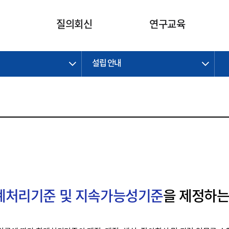
카피라이트로 가기
본문으로 가기
주메뉴로 가기
질의회신
연구교육
설립 안내
제정개정과제
제정개정과제
질의회신 요약
연구
보도자료
CI소개
주요 일정
주요 일정
회계기준적용의견서
교육
회계뉴스
조직
진행 과제
진행 과제
질의회신 요약 안내
진행 중인 연구과제
스마트강의
완료 과제
완료 과제
질의회신 요약 전체
IFRS Research Forum
교육 자료
의견 조회
의견 조회
한국채택국제회계기준
출판물
IFRS 해석위원회 논의 결과
일반기업회계기준
종전기업회계기준
K-IFRS 신속처리질의
회계처리기준 및 지속가능성기준
을 제정하는
일반기업회계기준 신속처리질
의
정착지원TF