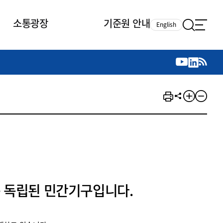
소통광장
기준원 안내
English
국제 활동
국제 활동
참여
뉴스레터
주요업무
자료실
자료실
참여
채용안내
연구논문 공유
2026년 중점 사업방향
제정개정자료
제정개정자료
서베이
채용 안내
회계기준 제정개정 업무
행사·교육자료
행사∙교육자료
의견제안
채용 공고
회계기준 제정개정 절차
기고자료
기고자료
지속가능성 공시기준 제정개정
업무
교육 업무
IFRS재단 재정지원
 독립된 민간기구입니다.