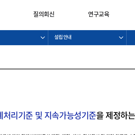
카피라이트로 가기
본문으로 가기
주메뉴로 가기
질의회신
연구교육
설립 안내
제정개정과제
제정개정과제
질의회신 요약
연구
보도자료
CI소개
주요 일정
주요 일정
회계기준적용의견서
교육
회계뉴스
조직
진행 과제
진행 과제
질의회신 요약 안내
진행 중인 연구과제
스마트강의
완료 과제
완료 과제
질의회신 요약 전체
IFRS Research Forum
교육 자료
의견 조회
의견 조회
한국채택국제회계기준
출판물
IFRS 해석위원회 논의 결과
일반기업회계기준
종전기업회계기준
K-IFRS 신속처리질의
회계처리기준 및 지속가능성기준
을 제정하는
일반기업회계기준 신속처리질
의
정착지원TF