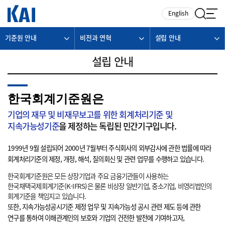
카피라이트로 가기
본문으로 가기
주메뉴로 가기
English
기준원 안내
비전과 연혁
설립 안내
설립 안내
한국회계기준원은
기업의 재무 및 비재무보고를 위한 회계처리기준 및
지속가능성기준
을 제정하는 독립된 민간기구입니다.
1999년 9월 설립되어 2000년 7월부터 주식회사의 외부감사에 관한 법률에 따라
회계처리기준의 제정, 개정, 해석, 질의회신 및 관련 업무를 수행하고 있습니다.
한국회계기준원은 모든 상장기업과 주요 금융기관들이 사용하는
한국채택국제회계기준(K-IFRS)은 물론 비상장 일반기업, 중소기업, 비영리법인의
회계기준을 책임지고 있습니다.
또한, 지속가능성공시기준 제정 업무 및 지속가능성 공시 관련 제도 등에 관한
연구를 통하여 이해관계인의 보호와 기업의 건전한 발전에 기여하고자,