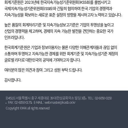
회계기준원은 2023년에 한국지속가능성기준위원회(KSSB)를 출범시키고
국제지속가능성기준위원회(ISSB)와 긴밀히 협의하여 한국 기업의 경쟁력과
지속가능성을 확보하는 새로운 표준 설정의 방향을 제시하고자 노력하고 있습니다.
높은 품질의 회계처리기준 및 지속가능성보고기준은 기업의 투명성을 높이고
산업의 경쟁력을 제고하며, 경제의 지속 가능한 발전을 견인하는 중요한 국가
인프라입니다.
한국회계기준원은 기업과 정보이용자는 물론 다양한 이해관계자들과 끊임 없이
소통하며 투명하고 지속가능한 경제를 위한 회계기준 및 지속가능성기준 제정의
글로벌 리더로 대한민국의 공익에 기여하고자 합니다.
여러분의 많은 의견과 참여 그리고 성원 부탁 드립니다.
감사합니다.
[04513] 서울특별시 중구 세종대로 39 대한상공회의소 빌딩 3층
TEL : 02-6050-0150
FAX : 02-6050-0170
E-MAIL : webmaster@kasb.or.kr
Copyright ©KAI all rights reserved