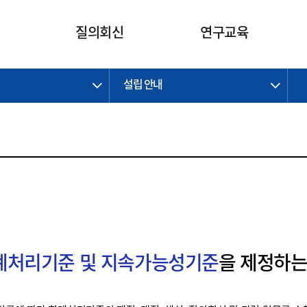
카피라이트로 가기
본문으로 가기
주메뉴로 가기
질의회신
연구교육
설립 안내
제정개정과제
제정개정과제
질의회신 요약
연구
보도자료
CI소개
주요 일정
주요 일정
회계기준적용의견서
교육
회계뉴스
조직
진행 과제
진행 과제
질의회신 요약 안내
진행 중인 연구과제
스마트강의
완료 과제
완료 과제
질의회신 요약 전체
IFRS Research Forum
교육 자료
의견 조회
의견 조회
한국채택국제회계기준
출판물
IFRS 해석위원회 논의 결과
일반기업회계기준
종전기업회계기준
K-IFRS 신속처리질의
회계처리기준 및 지속가능성기준
을 제정하는
일반기업회계기준 신속처리질
의
정착지원TF