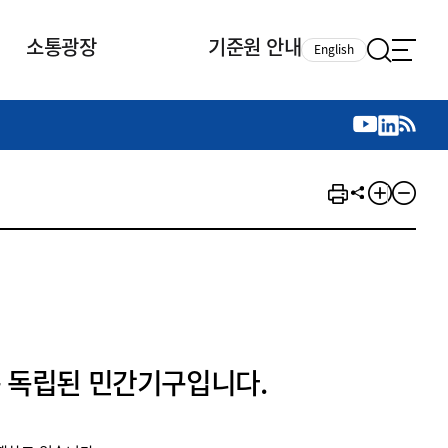
소통광장
기준원 안내
English
국제 활동
국제 활동
참여
뉴스레터
주요업무
자료실
자료실
참여
채용안내
연구논문 공유
2026년 중점 사업방향
제정개정자료
제정개정자료
서베이
채용 안내
회계기준 제정개정 업무
행사·교육자료
행사∙교육자료
의견제안
채용 공고
회계기준 제정개정 절차
기고자료
기고자료
지속가능성 공시기준 제정개정
업무
교육 업무
IFRS재단 재정지원
 독립된 민간기구입니다.