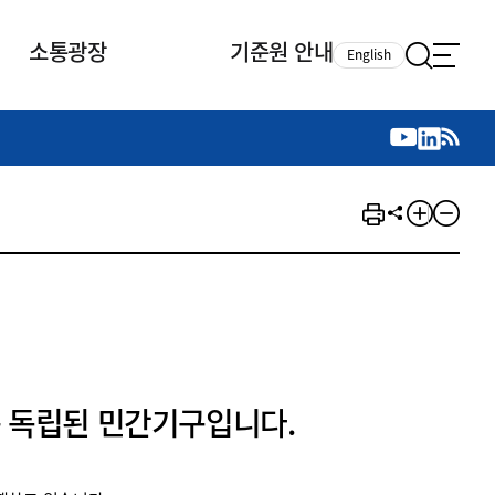
소통광장
기준원 안내
English
국제 활동
국제 활동
참여
뉴스레터
주요업무
자료실
자료실
참여
채용안내
연구논문 공유
2026년 중점 사업방향
제정개정자료
제정개정자료
서베이
채용 안내
회계기준 제정개정 업무
행사·교육자료
행사∙교육자료
의견제안
채용 공고
회계기준 제정개정 절차
기고자료
기고자료
지속가능성 공시기준 제정개정
업무
교육 업무
IFRS재단 재정지원
 독립된 민간기구입니다.