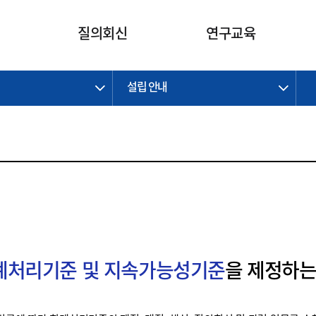
카피라이트로 가기
본문으로 가기
주메뉴로 가기
질의회신
연구교육
설립 안내
제정개정과제
제정개정과제
질의회신 요약
연구
보도자료
CI소개
주요 일정
주요 일정
회계기준적용의견서
교육
회계뉴스
조직
진행 과제
진행 과제
질의회신 요약 안내
진행 중인 연구과제
스마트강의
완료 과제
완료 과제
질의회신 요약 전체
IFRS Research Forum
교육 자료
의견 조회
의견 조회
한국채택국제회계기준
출판물
IFRS 해석위원회 논의 결과
일반기업회계기준
종전기업회계기준
K-IFRS 신속처리질의
회계처리기준 및 지속가능성기준
을 제정하는
일반기업회계기준 신속처리질
의
정착지원TF