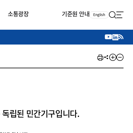
소통광장
기준원 안내
English
국제 활동
국제 활동
참여
뉴스레터
주요업무
자료실
자료실
참여
채용안내
연구논문 공유
2026년 중점 사업방향
제정개정자료
제정개정자료
서베이
채용 안내
회계기준 제정개정 업무
행사·교육자료
행사∙교육자료
의견제안
채용 공고
회계기준 제정개정 절차
기고자료
기고자료
지속가능성 공시기준 제정개정
업무
교육 업무
IFRS재단 재정지원
 독립된 민간기구입니다.