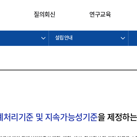
카피라이트로 가기
본문으로 가기
주메뉴로 가기
질의회신
연구교육
설립 안내
제정개정과제
제정개정과제
질의회신 요약
연구
보도자료
CI소개
주요 일정
주요 일정
회계기준적용의견서
교육
회계뉴스
조직
진행 과제
진행 과제
질의회신 요약 안내
진행 중인 연구과제
스마트강의
완료 과제
완료 과제
질의회신 요약 전체
IFRS Research Forum
교육 자료
의견 조회
의견 조회
한국채택국제회계기준
출판물
IFRS 해석위원회 논의 결과
일반기업회계기준
종전기업회계기준
K-IFRS 신속처리질의
회계처리기준 및 지속가능성기준
을 제정하는
일반기업회계기준 신속처리질
의
정착지원TF