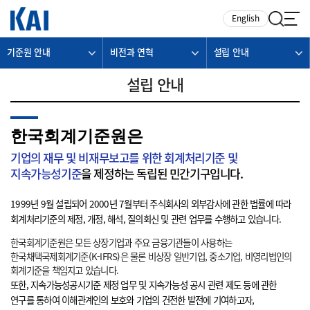
카피라이트로 가기
본문으로 가기
주메뉴로 가기
English
기준원 안내
비전과 연혁
설립 안내
설립 안내
한국회계기준원은
기업의 재무 및 비재무보고를 위한 회계처리기준 및
지속가능성기준
을 제정하는 독립된 민간기구입니다.
1999년 9월 설립되어 2000년 7월부터 주식회사의 외부감사에 관한 법률에 따라
회계처리기준의 제정, 개정, 해석, 질의회신 및 관련 업무를 수행하고 있습니다.
한국회계기준원은 모든 상장기업과 주요 금융기관들이 사용하는
한국채택국제회계기준(K-IFRS)은 물론 비상장 일반기업, 중소기업, 비영리법인의
회계기준을 책임지고 있습니다.
또한, 지속가능성공시기준 제정 업무 및 지속가능성 공시 관련 제도 등에 관한
연구를 통하여 이해관계인의 보호와 기업의 건전한 발전에 기여하고자,