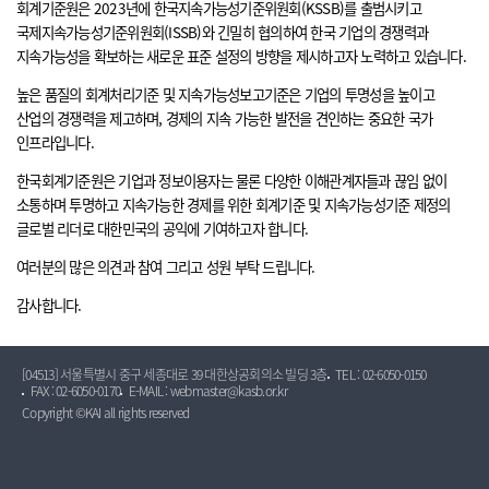
회계기준원은 2023년에 한국지속가능성기준위원회(KSSB)를 출범시키고
국제지속가능성기준위원회(ISSB)와 긴밀히 협의하여 한국 기업의 경쟁력과
지속가능성을 확보하는 새로운 표준 설정의 방향을 제시하고자 노력하고 있습니다.
높은 품질의 회계처리기준 및 지속가능성보고기준은 기업의 투명성을 높이고
산업의 경쟁력을 제고하며, 경제의 지속 가능한 발전을 견인하는 중요한 국가
인프라입니다.
한국회계기준원은 기업과 정보이용자는 물론 다양한 이해관계자들과 끊임 없이
소통하며 투명하고 지속가능한 경제를 위한 회계기준 및 지속가능성기준 제정의
글로벌 리더로 대한민국의 공익에 기여하고자 합니다.
여러분의 많은 의견과 참여 그리고 성원 부탁 드립니다.
감사합니다.
[04513] 서울특별시 중구 세종대로 39 대한상공회의소 빌딩 3층
TEL : 02-6050-0150
FAX : 02-6050-0170
E-MAIL : webmaster@kasb.or.kr
Copyright ©KAI all rights reserved