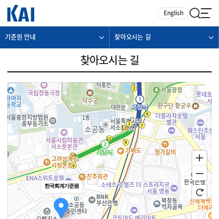
카피라이트로 가기
본문으로 가기
주메뉴로 가기
English
기준원 안내
찾아오시는 길
찾아오시는 길
한국회계기준원