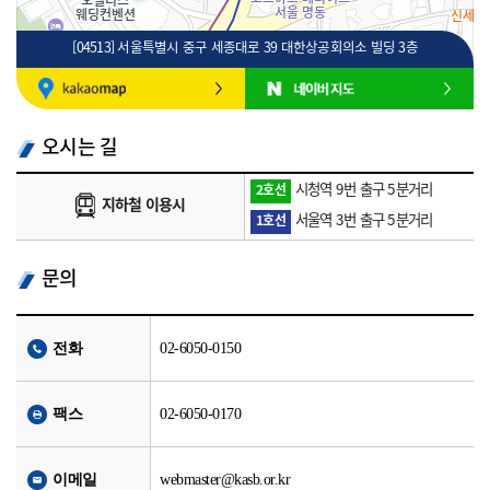
[04513] 서울특별시 중구 세종대로 39 대한상공회의소 빌딩 3층
100m
로드뷰
길찾기
지도 크게 보기
오시는 길
시청역 9번 출구 5분거리
2호선
지하철 이용시
서울역 3번 출구 5분거리
1호선
문의
전화
02-6050-0150
팩스
02-6050-0170
이메일
webmaster@kasb.or.kr