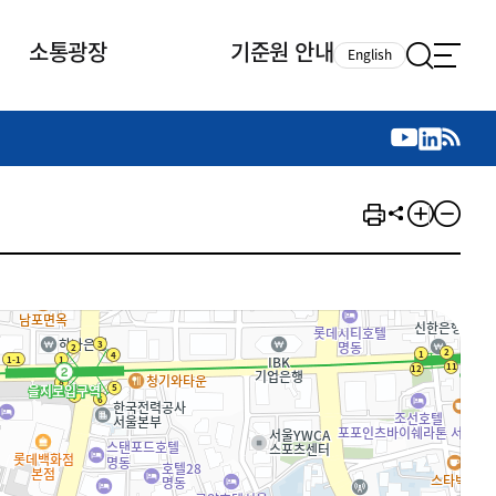
소통광장
기준원 안내
English
국제 활동
국제 활동
참여
뉴스레터
주요업무
자료실
자료실
참여
채용안내
연구논문 공유
2026년 중점 사업방향
제정개정자료
제정개정자료
서베이
채용 안내
회계기준 제정개정 업무
행사·교육자료
행사∙교육자료
의견제안
채용 공고
회계기준 제정개정 절차
기고자료
기고자료
지속가능성 공시기준 제정개정
업무
교육 업무
IFRS재단 재정지원