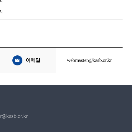
리
리
이메일
webmaster@kasb.or.kr
r@kasb.or.kr