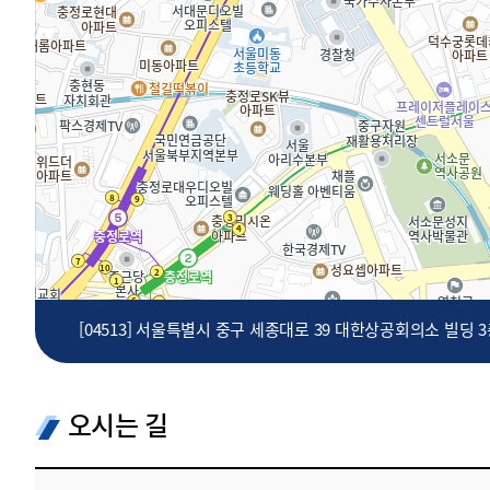
투명·지속가능 경제를 위한
회계기준 및 지속가능성 기준
제정의 글로벌 리더
회계기준열람서비스
[04513] 서울특별시 중구 세종대로 39 대한상공회의소 빌딩 
오시는 길