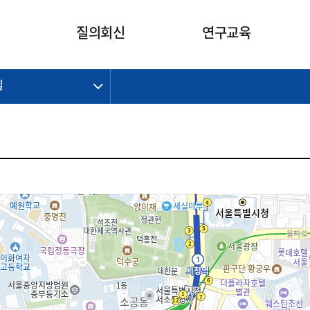
카피라이트로 가기
본문으로 가기
주메뉴로 가기
질의회신
연구교육
길
제정개정과제
제정개정과제
질의회신 요약
연구
보도자료
CI소개
주요 일정
주요 일정
회계기준적용의견서
교육
회계뉴스
조직
진행 과제
진행 과제
질의회신 요약 안내
진행 중인 연구과제
스마트강의
완료 과제
완료 과제
질의회신 요약 전체
IFRS Research Forum
교육 자료
의견 조회
의견 조회
한국채택국제회계기준
출판물
IFRS 해석위원회 논의 결과
일반기업회계기준
종전기업회계기준
K-IFRS 신속처리질의
일반기업회계기준 신속처리질
의
정착지원TF