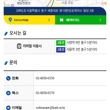
[04513] 서울특별시 중구 세종대로 39 대한상공회의소 빌딩 3층
100m
로드뷰
길찾기
지도 크게 보기
오시는 길
시청역 9번 출구 5분거리
2호선
지하철 이용시
서울역 3번 출구 5분거리
1호선
문의
전화
02-6050-0150
팩스
02-6050-0170
이메일
webmaster@kasb.or.kr