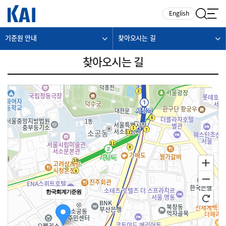
카피라이트로 가기
본문으로 가기
주메뉴로 가기
English
기준원 안내
찾아오시는 길
찾아오시는 길
한국회계기준원