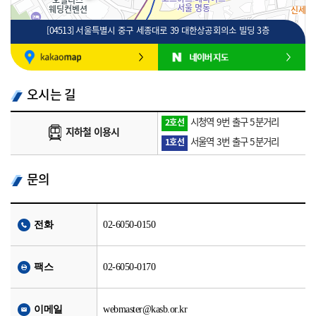
[04513] 서울특별시 중구 세종대로 39 대한상공회의소 빌딩 3층
100m
로드뷰
길찾기
지도 크게 보기
오시는 길
시청역 9번 출구 5분거리
2호선
지하철 이용시
서울역 3번 출구 5분거리
1호선
문의
전화
02-6050-0150
팩스
02-6050-0170
이메일
webmaster@kasb.or.kr