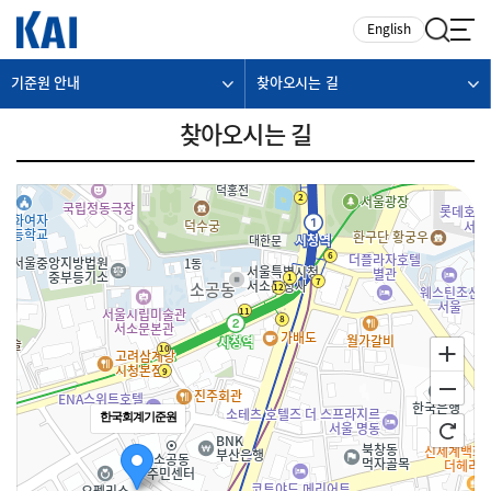
카피라이트로 가기
본문으로 가기
주메뉴로 가기
English
기준원 안내
찾아오시는 길
찾아오시는 길
한국회계기준원