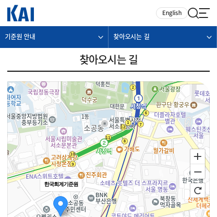
카피라이트로 가기
본문으로 가기
주메뉴로 가기
English
기준원 안내
찾아오시는 길
찾아오시는 길
한국회계기준원