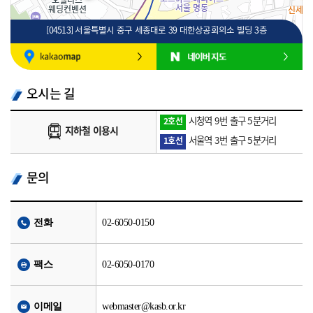
[04513] 서울특별시 중구 세종대로 39 대한상공회의소 빌딩 3층
100m
로드뷰
길찾기
지도 크게 보기
오시는 길
시청역 9번 출구 5분거리
2호선
지하철 이용시
서울역 3번 출구 5분거리
1호선
문의
전화
02-6050-0150
팩스
02-6050-0170
이메일
webmaster@kasb.or.kr