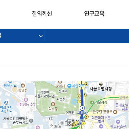
카피라이트로 가기
본문으로 가기
주메뉴로 가기
질의회신
연구교육
길
제정개정과제
제정개정과제
질의회신 요약
연구
보도자료
CI소개
주요 일정
주요 일정
회계기준적용의견서
교육
회계뉴스
조직
진행 과제
진행 과제
질의회신 요약 안내
진행 중인 연구과제
스마트강의
완료 과제
완료 과제
질의회신 요약 전체
IFRS Research Forum
교육 자료
의견 조회
의견 조회
한국채택국제회계기준
출판물
IFRS 해석위원회 논의 결과
일반기업회계기준
종전기업회계기준
K-IFRS 신속처리질의
일반기업회계기준 신속처리질
의
정착지원TF