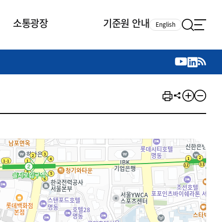
소통광장
기준원 안내
English
국제 활동
국제 활동
참여
뉴스레터
주요업무
자료실
자료실
참여
채용안내
연구논문 공유
2026년 중점 사업방향
제정개정자료
제정개정자료
서베이
채용 안내
회계기준 제정개정 업무
행사·교육자료
행사∙교육자료
의견제안
채용 공고
회계기준 제정개정 절차
기고자료
기고자료
지속가능성 공시기준 제정개정
업무
교육 업무
IFRS재단 재정지원