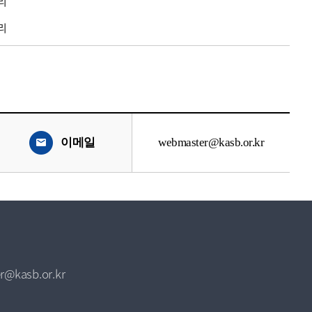
리
리
이메일
webmaster@kasb.or.kr
r@kasb.or.kr