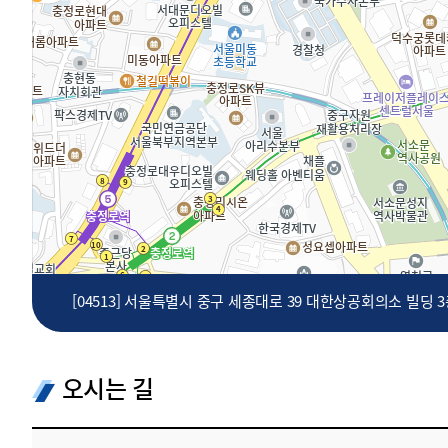
투명·지속가능 경제를 위한
회계기준 및 지속가능성 기준
제정의 글로벌 리더
회계기준열람서비스
[04513] 서울특별시 중구 세종대로 39 대한상공회의소 빌딩 
오시는 길