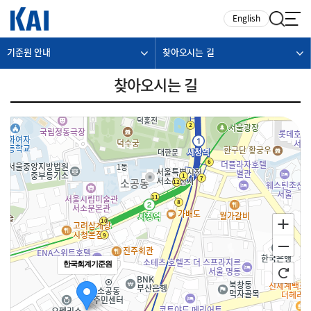
카피라이트로 가기
본문으로 가기
주메뉴로 가기
English
기준원 안내
찾아오시는 길
찾아오시는 길
한국회계기준원