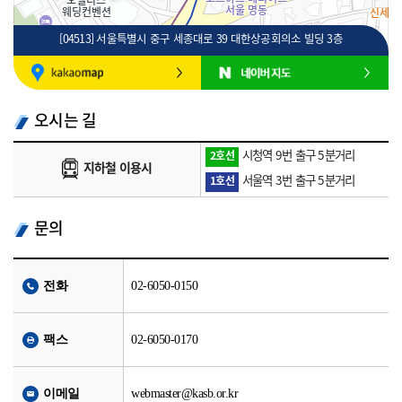
[04513] 서울특별시 중구 세종대로 39 대한상공회의소 빌딩 3층
100m
로드뷰
길찾기
지도 크게 보기
오시는 길
시청역 9번 출구 5분거리
2호선
지하철 이용시
서울역 3번 출구 5분거리
1호선
문의
전화
02-6050-0150
팩스
02-6050-0170
이메일
webmaster@kasb.or.kr