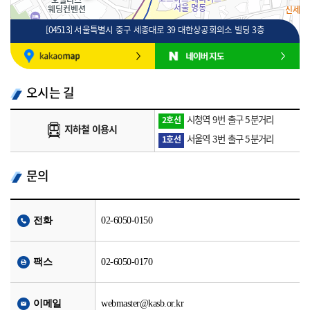
[04513] 서울특별시 중구 세종대로 39 대한상공회의소 빌딩 3층
100m
로드뷰
길찾기
지도 크게 보기
오시는 길
시청역 9번 출구 5분거리
2호선
지하철 이용시
서울역 3번 출구 5분거리
1호선
문의
전화
02-6050-0150
팩스
02-6050-0170
이메일
webmaster@kasb.or.kr