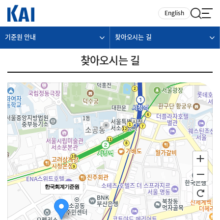
카피라이트로 가기
본문으로 가기
주메뉴로 가기
English
기준원 안내
찾아오시는 길
찾아오시는 길
한국회계기준원