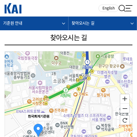
카피라이트로 가기
본문으로 가기
주메뉴로 가기
English
기준원 안내
찾아오시는 길
찾아오시는 길
한국회계기준원