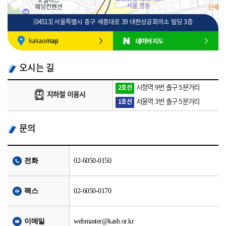
[04513] 서울특별시 중구 세종대로 39 대한상공회의소 빌딩 3층
100m
로드뷰
길찾기
지도 크게 보기
오시는 길
시청역 9번 출구 5분거리
2호선
지하철 이용시
서울역 3번 출구 5분거리
1호선
문의
전화
02-6050-0150
팩스
02-6050-0170
이메일
webmaster@kasb.or.kr