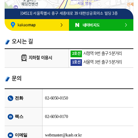
[04513] 서울특별시 중구 세종대로 39 대한상공회의소 빌딩 3층
100m
로드뷰
길찾기
지도 크게 보기
오시는 길
시청역 9번 출구 5분거리
2호선
지하철 이용시
서울역 3번 출구 5분거리
1호선
문의
전화
02-6050-0150
팩스
02-6050-0170
이메일
webmaster@kasb.or.kr