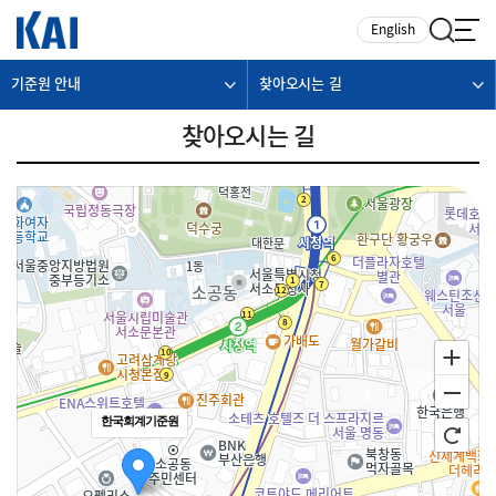
카피라이트로 가기
본문으로 가기
주메뉴로 가기
English
기준원 안내
찾아오시는 길
찾아오시는 길
한국회계기준원