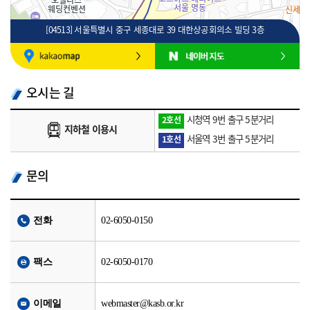
[04513] 서울특별시 중구 세종대로 39 대한상공회의소 빌딩 3층
100m
로드뷰
길찾기
지도 크게 보기
오시는 길
시청역 9번 출구 5분거리
2호선
지하철 이용시
서울역 3번 출구 5분거리
1호선
문의
전화
02-6050-0150
팩스
02-6050-0170
이메일
webmaster@kasb.or.kr