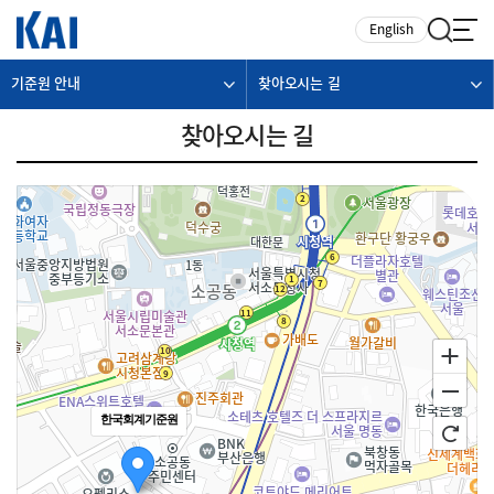
카피라이트로 가기
본문으로 가기
주메뉴로 가기
English
기준원 안내
찾아오시는 길
찾아오시는 길
한국회계기준원