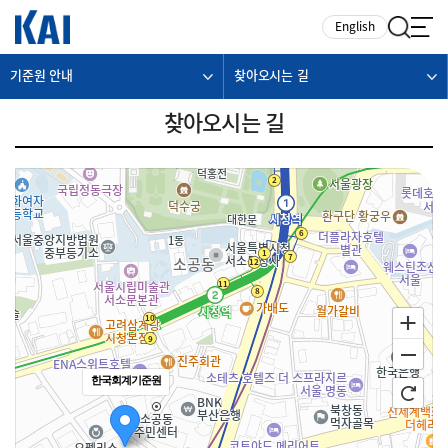
카피라이트로 가기
본문으로 가기
주메뉴로 가기
English
기준원 안내
찾아오시는 길
찾아오시는 길
한국회계기준원