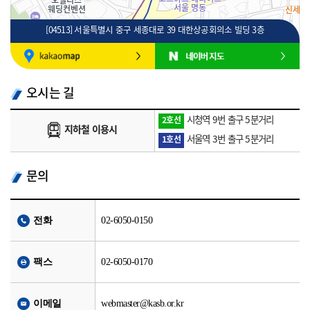
[04513] 서울특별시 중구 세종대로 39 대한상공회의소 빌딩 3층
100m
로드뷰
길찾기
지도 크게 보기
오시는 길
시청역 9번 출구 5분거리
2호선
지하철 이용시
서울역 3번 출구 5분거리
1호선
문의
전화
02-6050-0150
팩스
02-6050-0170
이메일
webmaster@kasb.or.kr