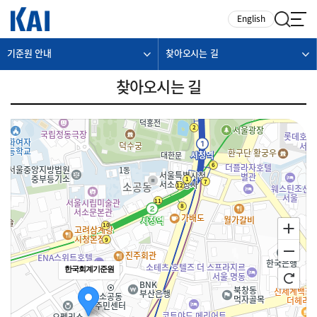
카피라이트로 가기
본문으로 가기
주메뉴로 가기
English
기준원 안내
찾아오시는 길
찾아오시는 길
한국회계기준원