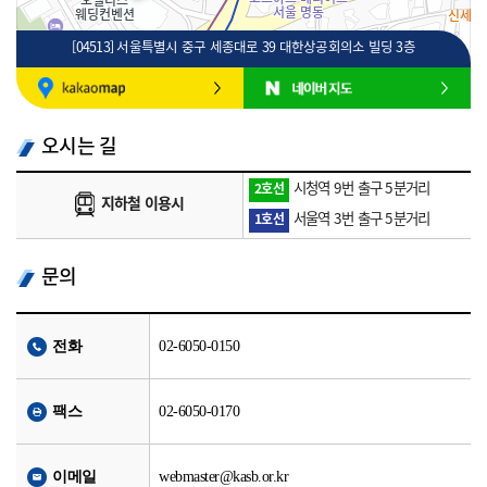
[04513] 서울특별시 중구 세종대로 39 대한상공회의소 빌딩 3층
100m
로드뷰
길찾기
지도 크게 보기
오시는 길
시청역 9번 출구 5분거리
2호선
지하철 이용시
서울역 3번 출구 5분거리
1호선
문의
전화
02-6050-0150
팩스
02-6050-0170
이메일
webmaster@kasb.or.kr