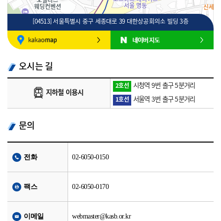
[04513] 서울특별시 중구 세종대로 39 대한상공회의소 빌딩 3층
100m
로드뷰
길찾기
지도 크게 보기
오시는 길
시청역 9번 출구 5분거리
2호선
지하철 이용시
서울역 3번 출구 5분거리
1호선
문의
전화
02-6050-0150
팩스
02-6050-0170
이메일
webmaster@kasb.or.kr