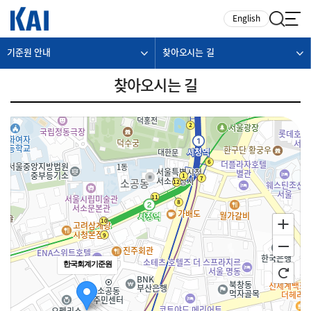
카피라이트로 가기
본문으로 가기
주메뉴로 가기
English
기준원 안내
찾아오시는 길
찾아오시는 길
한국회계기준원