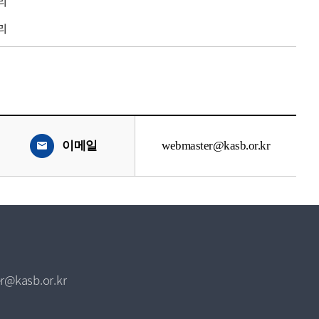
리
리
이메일
webmaster@kasb.or.kr
r@kasb.or.kr