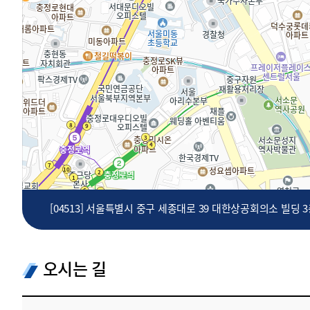
투명·지속가능 경제를 위한
회계기준 및 지속가능성 기준
제정의 글로벌 리더
회계기준열람서비스
[04513] 서울특별시 중구 세종대로 39 대한상공회의소 빌딩 
오시는 길