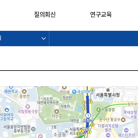
카피라이트로 가기
본문으로 가기
주메뉴로 가기
질의회신
연구교육
길
제정개정과제
제정개정과제
질의회신 요약
연구
보도자료
CI소개
주요 일정
주요 일정
회계기준적용의견서
교육
회계뉴스
조직
진행 과제
진행 과제
질의회신 요약 안내
진행 중인 연구과제
스마트강의
완료 과제
완료 과제
질의회신 요약 전체
IFRS Research Forum
교육 자료
의견 조회
의견 조회
한국채택국제회계기준
출판물
IFRS 해석위원회 논의 결과
일반기업회계기준
종전기업회계기준
K-IFRS 신속처리질의
일반기업회계기준 신속처리질
의
정착지원TF