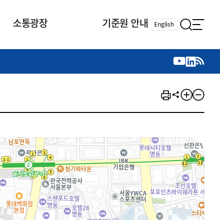
소통광장
기준원 안내
English
국제 활동
국제 활동
참여
뉴스레터
주요업무
자료실
자료실
참여
채용안내
연구논문 공유
2026년 중점 사업방향
제정개정자료
제정개정자료
서베이
채용 안내
회계기준 제정개정 업무
행사·교육자료
행사∙교육자료
의견제안
채용 공고
회계기준 제정개정 절차
기고자료
기고자료
지속가능성 공시기준 제정개정
업무
교육 업무
IFRS재단 재정지원