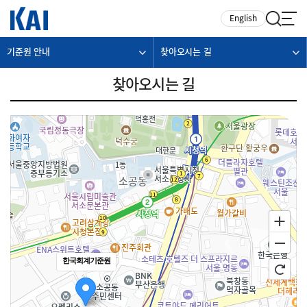
카피라이트로 가기
본문으로 가기
주메뉴로 가기
English
기준원 안내
찾아오시는 길
찾아오시는 길
한국회계기준원