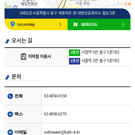
[04513] 서울특별시 중구 세종대로 39 대한상공회의소 빌딩 3층
100m
로드뷰
길찾기
지도 크게 보기
오시는 길
시청역 9번 출구 5분거리
2호선
지하철 이용시
서울역 3번 출구 5분거리
1호선
문의
전화
02-6050-0150
팩스
02-6050-0170
이메일
webmaster@kasb.or.kr