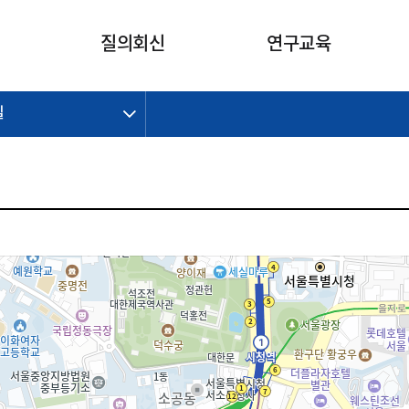
카피라이트로 가기
본문으로 가기
주메뉴로 가기
질의회신
연구교육
길
제정개정과제
제정개정과제
질의회신 요약
연구
보도자료
CI소개
주요 일정
주요 일정
회계기준적용의견서
교육
회계뉴스
조직
진행 과제
진행 과제
질의회신 요약 안내
진행 중인 연구과제
스마트강의
완료 과제
완료 과제
질의회신 요약 전체
IFRS Research Forum
교육 자료
의견 조회
의견 조회
한국채택국제회계기준
출판물
IFRS 해석위원회 논의 결과
일반기업회계기준
종전기업회계기준
K-IFRS 신속처리질의
일반기업회계기준 신속처리질
의
정착지원TF