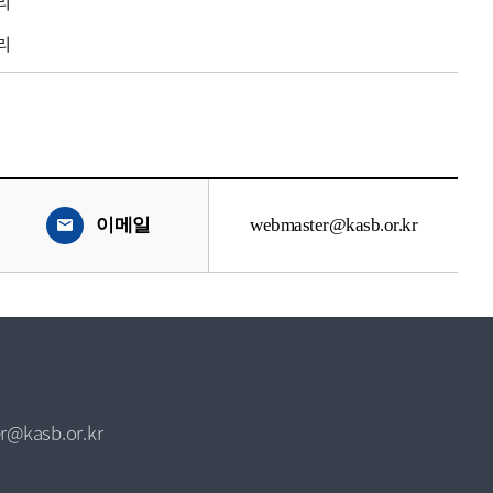
리
리
이메일
webmaster@kasb.or.kr
r@kasb.or.kr