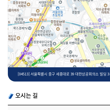
투명·지속가능 경제를 위한
회계기준 및 지속가능성 기준
제정의 글로벌 리더
회계기준열람서비스
[04513] 서울특별시 중구 세종대로 39 대한상공회의소 빌딩 
오시는 길