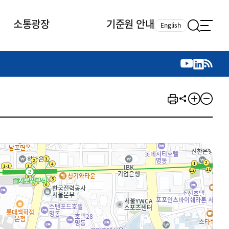
소통광장
기준원 안내
English
국제 활동
국제 활동
참여
뉴스레터
주요업무
자료실
자료실
참여
채용안내
연구논문 공유
2026년 중점 사업방향
제정개정자료
제정개정자료
서베이
채용 안내
회계기준 제정개정 업무
행사·교육자료
행사∙교육자료
의견제안
채용 공고
회계기준 제정개정 절차
기고자료
기고자료
지속가능성 공시기준 제정개정
업무
교육 업무
IFRS재단 재정지원