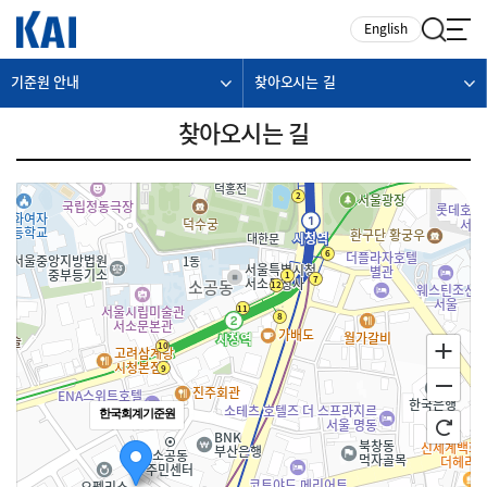
카피라이트로 가기
본문으로 가기
주메뉴로 가기
English
기준원 안내
찾아오시는 길
찾아오시는 길
한국회계기준원