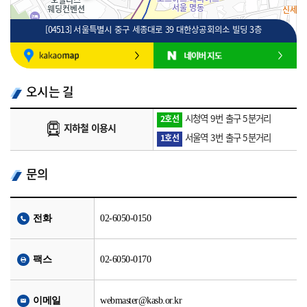
[04513] 서울특별시 중구 세종대로 39 대한상공회의소 빌딩 3층
100m
로드뷰
길찾기
지도 크게 보기
오시는 길
시청역 9번 출구 5분거리
2호선
지하철 이용시
서울역 3번 출구 5분거리
1호선
문의
전화
02-6050-0150
팩스
02-6050-0170
이메일
webmaster@kasb.or.kr